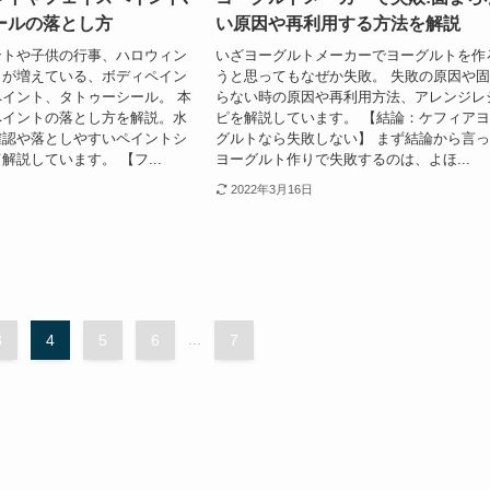
ールの落とし方
い原因や再利用する方法を解説
ントや子供の行事、ハロウィン
いざヨーグルトメーカーでヨーグルトを作
とが増えている、ボディペイン
うと思ってもなぜか失敗。 失敗の原因や
イント、タトゥーシール。 本
らない時の原因や再利用方法、アレンジレ
ペイントの落とし方を解説。水
ピを解説しています。 【結論：ケフィア
確認や落としやすいペイントシ
グルトなら失敗しない】 まず結論から言
解説しています。 【フ...
ヨーグルト作りで失敗するのは、よほ...
2022年3月16日
3
4
5
6
...
7