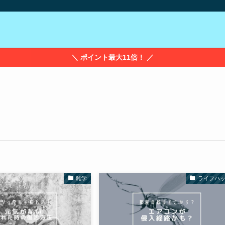
＼ ポイント最大11倍！ ／
雑学
ライフハ