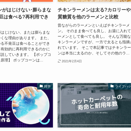
ンがはじけない･膨らまな
チキンラーメンは太る?カロリーや
発豆は食べる?再利用でき
質糖質を他のラーメンと比較
昔ながらのラーメンといえばチキンラーメ
ン。 そのまま食べても良し、お湯に入れ
がはじけない、または膨らまな
ーメンとして食べても良し。 そんな万能
くな理由があります。 また、
キンラーメンですが、一方で太るとも指摘
ゆる不発豆は食べることができ
れています。 そこで本記事ではチキンラ
は有効的に再利用できるのかに
ンは本当に太るのか、そしてその他のラ...
説していきます。 【ポップコ
原理】 ポップコーンは...
2021年2月4日
雑学
ライフハ