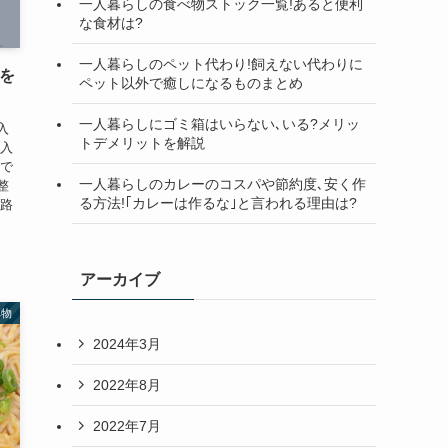
一人暮らしの食べ物ストック一覧!あると便利
な食材は?
一人暮らしのペット代わり!飼えない代わりに
を
ペット以外で癒しになるものまとめ
一人暮らしにゴミ箱はいらない､いる?メリッ
入
トデメリットを解説
侵入
事で
一人暮らしのカレーのコスパや節約度､安く作
整
る方法!｢カレーは作るな｣と言われる理由は?
経路
アーカイブ
べ物
2024年3月
2022年8月
2022年7月