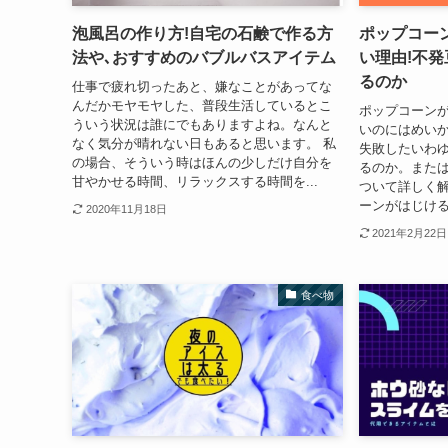
泡風呂の作り方!自宅の石鹸で作る方
ポップコー
法や､おすすめのバブルバスアイテム
い理由!不
るのか
仕事で疲れ切ったあと、嫌なことがあってな
んだかモヤモヤした、普段生活しているとこ
ポップコーン
ういう状況は誰にでもありますよね。なんと
いのにはめいか
なく気分が晴れない日もあると思います。 私
失敗したいわ
の場合、そういう時はほんの少しだけ自分を
るのか。また
甘やかせる時間、リラックスする時間を...
ついて詳しく解
ーンがはじける
2020年11月18日
2021年2月22日
食べ物