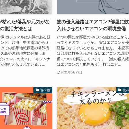
が枯れた!落葉や元気がな
蚊の侵入経路はエアコン?部屋に蚊
時の復活方法とは
入れさせないエアコンの環境整備
徴 ガジュマルは人気のある観
いつの間にか部屋の中にいる蚊はどこから
インド、台湾、中国南部からオ
ってくるのでしょうか。 実はエアコンが
かけての熱帯地域原産の常緑樹
経路になっているかもしれません。 本記
屋久島や沖縄地方に分布しま
は部屋に蚊を入れさせないエアコンの環境
ガジュマルの大木に「キジムナ
備について解説しています。 【蚊の侵入
が住むと伝えれているよ...
はエアコンの可能性あり】 蚊はエア...
2021年5月29日
食べ物
食