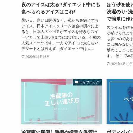
夜のアイスは太る?ダイエット中にも
ほう砂を使
食べられるアイスはこれ!
洗濯のり･洗
で簡単に作
暑い日、寒い日関係なく、私たちを魅了する
アイス。日本アイスクリーム協会の調べによ
スライムを作
ると、日本人の82.4％がアイスを好きなスイ
が挙げられます
ーツとして上位3位までにあげている、不動の
も多いのであ
人気スイーツです。一方でアイスは太らない
には向かないか
デザートとは言えず、ダイエット中は大...
舐めてしまっ
す。 そこで本
2020年11月16日
2021年4月10日
ライフハック
冷蔵庫の横倒し運搬や横置き保管は
ボディペイ