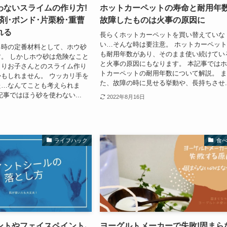
わないスライムの作り方!
ホットカーペットの寿命と耐用年数
剤･ボンド･片栗粉･重曹
故障したものは火事の原因に
れる
長らくホットカーペットを買い替えていな
い…そんな時は要注意。 ホットカーペッ
る時の定番材料として、ホウ砂
も耐用年数があり、そのまま使い続けてい
。 しかしホウ砂は危険なこと
と火事の原因にもなります。 本記事では
まりお子さんとのスライム作り
トカーペットの耐用年数について解説。 
もしれません。 ウッカリ手を
た、故障の時に見せる挙動や、長持ちさせ..
た…なんてことも考えられま
記事ではほう砂を使わない...
2022年8月16日
ライフハック
食
ントやフェイスペイント､
ヨーグルトメーカーで失敗!固まら