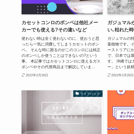
カセットコンロのボンベは他社メー
ガジュマル
カーでも使える?その違いなど
い､枯れた
使わない時は全く使わないのに、使おうと思
ガジュマルの特
ったら一気に消費してしまうカセットのボン
葉植物です。
ベ。 そんな時に困るのがこのコンロには純正
ーストリアに
のボンベしか使うことはできないの?という
で、日本では
事。 本記事ではカセットコンロに使えるガス
す。 沖縄では
ボンベやその代替商品まで解説していま...
ー」という妖精
2022年2月26日
2022年2月26日
ライフハック