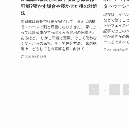
可能?寝かす場合や寝かせた後の対処
タトゥーシ
法
現在は、イベ
などで使うこ
冷蔵庫は縦長で収納が完了してしまえば結構
トやフェイスペ
省スペースで割と邪魔になりません。 家によ
記事ではこの
っては冷蔵庫がすっぽり入る専用の隙間さえ
性か油性かの
あるほど。 しかし問題は運搬、そして使わな
ールまですべて
くなった時の保管、そして処分方法。 家の構
造上、どうしても冷蔵庫を横に向けて...
2021年4月30日
2021年5月13日
1
...
2