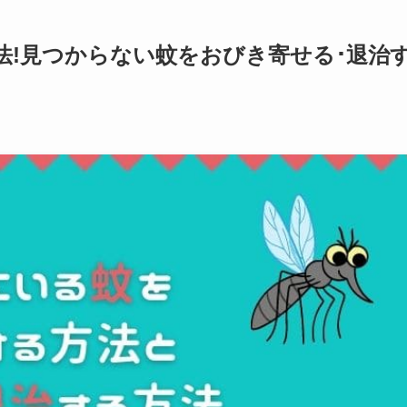
法!見つからない蚊をおびき寄せる･退治