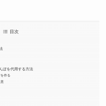
目次
法
んぽを代用する方法
ぽを作る
注意